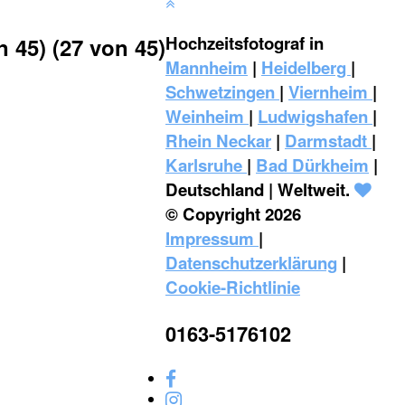
Hochzeitsfotograf in
45) (27 von 45)
Mannheim
|
Heidelberg
|
Schwetzingen
|
Viernheim
|
Weinheim
|
‎Ludwigshafen
|
Rhein Neckar
|
Darmstadt
|
Karlsruhe
|
Bad Dürkheim
|
Deutschland | Weltweit.
© Copyright 2026
Impressum
|
Datenschutzerklärung
|
Cookie-Richtlinie
0163-5176102