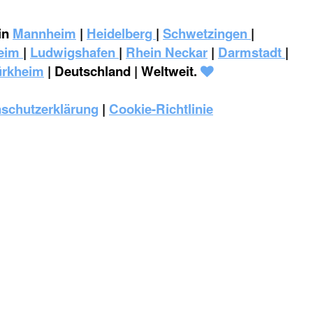
in
Mannheim
|
Heidelberg
|
Schwetzingen
|
eim
|
‎Ludwigshafen
|
Rhein Neckar
|
Darmstadt
|
ürkheim
| Deutschland | Weltweit.
schutzerklärung
|
Cookie-Richtlinie