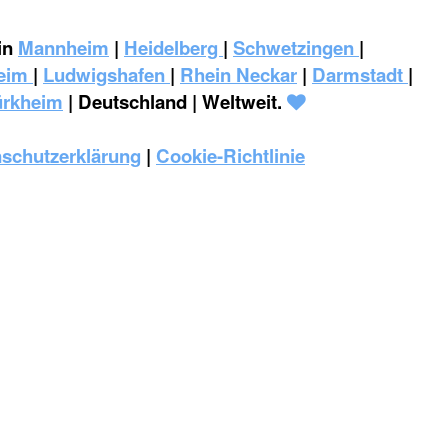
in
Mannheim
|
Heidelberg
|
Schwetzingen
|
eim
|
‎Ludwigshafen
|
Rhein Neckar
|
Darmstadt
|
ürkheim
| Deutschland | Weltweit.
schutzerklärung
|
Cookie-Richtlinie