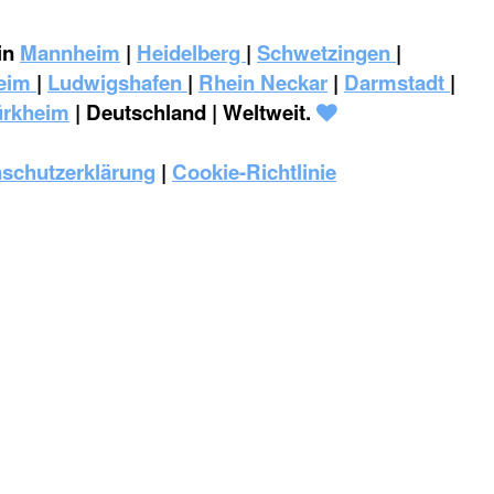
in
Mannheim
|
Heidelberg
|
Schwetzingen
|
eim
|
‎Ludwigshafen
|
Rhein Neckar
|
Darmstadt
|
ürkheim
| Deutschland | Weltweit.
schutzerklärung
|
Cookie-Richtlinie