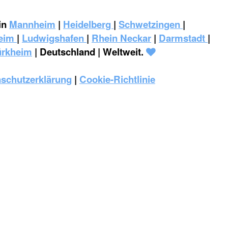
in
Mannheim
|
Heidelberg
|
Schwetzingen
|
eim
|
‎Ludwigshafen
|
Rhein Neckar
|
Darmstadt
|
ürkheim
| Deutschland | Weltweit.
schutzerklärung
|
Cookie-Richtlinie