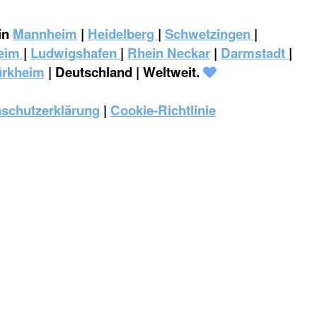
in
Mannheim
|
Heidelberg
|
Schwetzingen
|
eim
|
‎Ludwigshafen
|
Rhein Neckar
|
Darmstadt
|
ürkheim
| Deutschland | Weltweit.
schutzerklärung
|
Cookie-Richtlinie