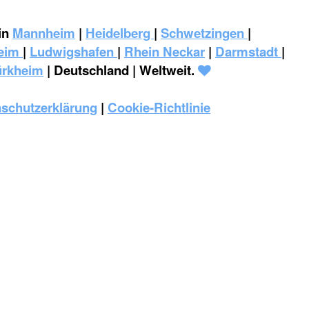
in
Mannheim
|
Heidelberg
|
Schwetzingen
|
eim
|
‎Ludwigshafen
|
Rhein Neckar
|
Darmstadt
|
ürkheim
| Deutschland | Weltweit.
schutzerklärung
|
Cookie-Richtlinie