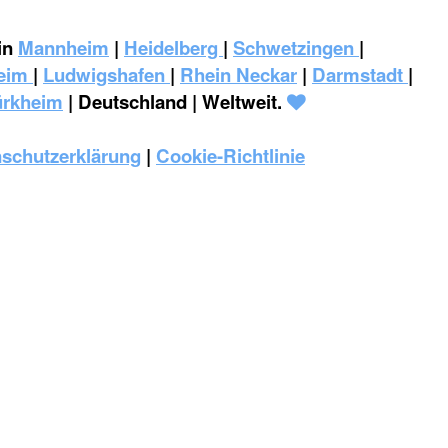
in
Mannheim
|
Heidelberg
|
Schwetzingen
|
eim
|
‎Ludwigshafen
|
Rhein Neckar
|
Darmstadt
|
ürkheim
| Deutschland | Weltweit.
schutzerklärung
|
Cookie-Richtlinie