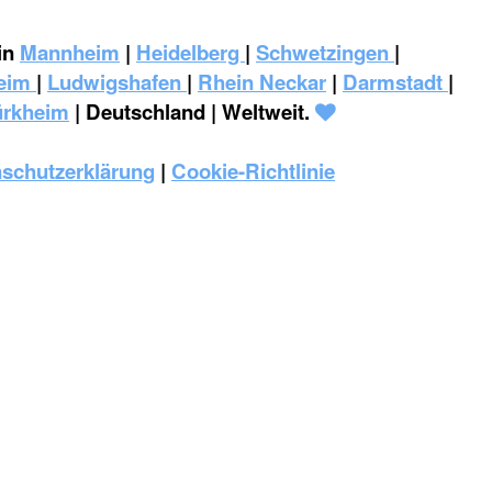
in
Mannheim
|
Heidelberg
|
Schwetzingen
|
eim
|
‎Ludwigshafen
|
Rhein Neckar
|
Darmstadt
|
ürkheim
| Deutschland | Weltweit.
schutzerklärung
|
Cookie-Richtlinie