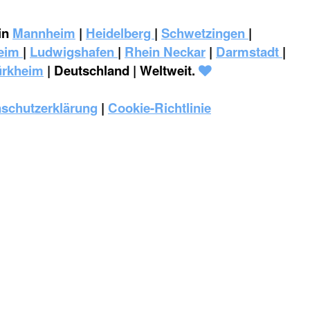
in
Mannheim
|
Heidelberg
|
Schwetzingen
|
eim
|
‎Ludwigshafen
|
Rhein Neckar
|
Darmstadt
|
ürkheim
| Deutschland | Weltweit.
schutzerklärung
|
Cookie-Richtlinie