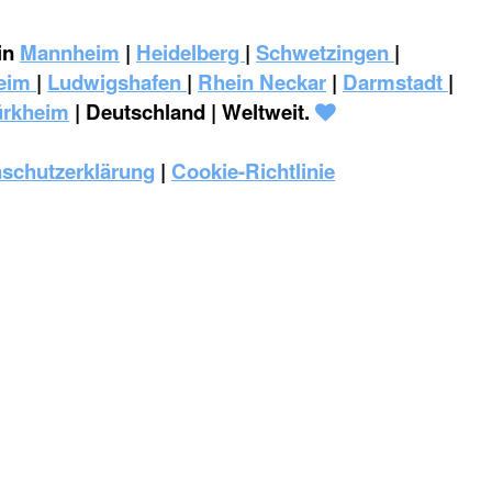
in
Mannheim
|
Heidelberg
|
Schwetzingen
|
eim
|
‎Ludwigshafen
|
Rhein Neckar
|
Darmstadt
|
ürkheim
| Deutschland | Weltweit.
schutzerklärung
|
Cookie-Richtlinie