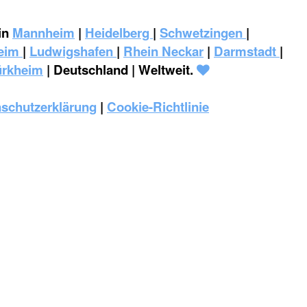
in
Mannheim
|
Heidelberg
|
Schwetzingen
|
eim
|
‎Ludwigshafen
|
Rhein Neckar
|
Darmstadt
|
ürkheim
| Deutschland | Weltweit.
schutzerklärung
|
Cookie-Richtlinie