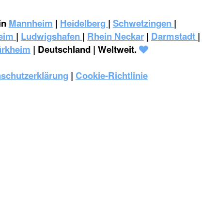
in
Mannheim
|
Heidelberg
|
Schwetzingen
|
eim
|
‎Ludwigshafen
|
Rhein Neckar
|
Darmstadt
|
ürkheim
| Deutschland | Weltweit.
schutzerklärung
|
Cookie-Richtlinie