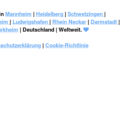
in
Mannheim
|
Heidelberg
|
Schwetzingen
|
eim
|
‎Ludwigshafen
|
Rhein Neckar
|
Darmstadt
|
ürkheim
| Deutschland | Weltweit.
schutzerklärung
|
Cookie-Richtlinie