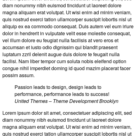
diam nonummy nibh euismod tincidunt ut laoreet dolore
magna aliquam erat volutpat. Ut wisi enim ad minim veniam,
quis nostrud exerci tation ullamcorper suscipit lobortis nisl ut
aliquip ex ea commodo consequat. Duis autem vel eum iriure
dolor in hendrerit in vulputate velit esse molestie consequat,
vel illum dolore eu feugiat nulla facilisis at vero eros et
accumsan et iusto odio dignissim qui blandit praesent
luptatum zzril delenit augue duis dolore te feugait nulla
facilisi. Nam liber tempor cum soluta nobis eleifend option
congue nihil imperdiet doming id quod mazim placerat facer
possim assum.
Passion leads to design, design leads to
performance, performance leads to success!
United Themes – Theme Development Brooklyn
Lorem ipsum dolor sit amet, consectetuer adipiscing elit, sed
diam nonummy nibh euismod tincidunt ut laoreet dolore
magna aliquam erat volutpat. Ut wisi enim ad minim veniam,
quis nostrud exerci tation ullamcorper suscipit lobortis nisl ut