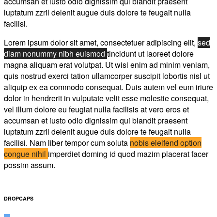
accumsan et iusto odio dignissim qui blandit praesent
luptatum zzril delenit augue duis dolore te feugait nulla
facilisi.
Lorem ipsum dolor sit amet, consectetuer adipiscing elit,
sed
diam nonummy nibh euismod
tincidunt ut laoreet dolore
magna aliquam erat volutpat. Ut wisi enim ad minim veniam,
quis nostrud exerci tation ullamcorper suscipit lobortis nisl ut
aliquip ex ea commodo consequat. Duis autem vel eum iriure
dolor in hendrerit in vulputate velit esse molestie consequat,
vel illum dolore eu feugiat nulla facilisis at vero eros et
accumsan et iusto odio dignissim qui blandit praesent
luptatum zzril delenit augue duis dolore te feugait nulla
facilisi. Nam liber tempor cum soluta
nobis eleifend option
congue nihil
imperdiet doming id quod mazim placerat facer
possim assum.
DROPCAPS