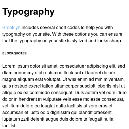
Typography
Brooklyn
includes several short codes to help you with
typography on your site. With these options you can ensure
that the typography on your site is stylized and looks sharp.
BLOCKQUOTES
Lorem ipsum dolor sit amet, consectetuer adipiscing elit, sed
diam nonummy nibh euismod tincidunt ut laoreet dolore
magna aliquam erat volutpat. Ut wisi enim ad minim veniam,
quis nostrud exerci tation ullamcorper suscipit lobortis nisl ut
aliquip ex ea commodo consequat. Duis autem vel eum iriure
dolor in hendrerit in vulputate velit esse molestie consequat,
vel illum dolore eu feugiat nulla facilisis at vero eros et
accumsan et iusto odio dignissim qui blandit praesent
luptatum zzril delenit augue duis dolore te feugait nulla
facilisi.