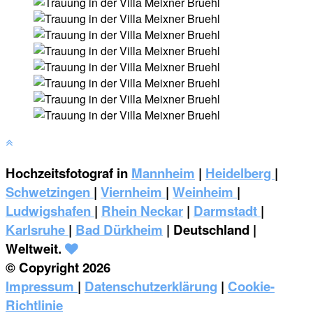
Hochzeitsfotograf in
Mannheim
|
Heidelberg
|
Schwetzingen
|
Viernheim
|
Weinheim
|
‎Ludwigshafen
|
Rhein Neckar
|
Darmstadt
|
Karlsruhe
|
Bad Dürkheim
| Deutschland |
Weltweit.
© Copyright 2026
Impressum
|
Datenschutzerklärung
|
Cookie-
Richtlinie