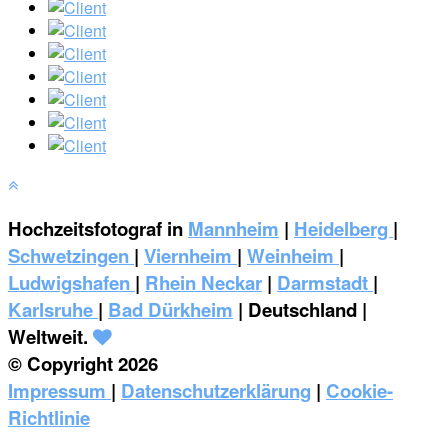
Hochzeitsfotograf in
Mannheim
|
Heidelberg
|
Schwetzingen
|
Viernheim
|
Weinheim
|
‎Ludwigshafen
|
Rhein Neckar
|
Darmstadt
|
Karlsruhe
|
Bad Dürkheim
| Deutschland |
Weltweit.
© Copyright 2026
Impressum
|
Datenschutzerklärung
|
Cookie-
Richtlinie