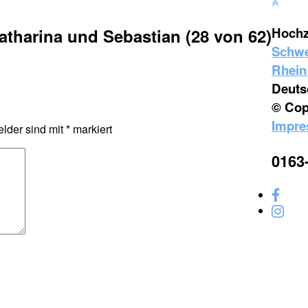
Hochz
tharina und Sebastian (28 von 62)
Schwe
Rhein
Deuts
© Cop
Impr
elder sind mit
*
markiert
0163