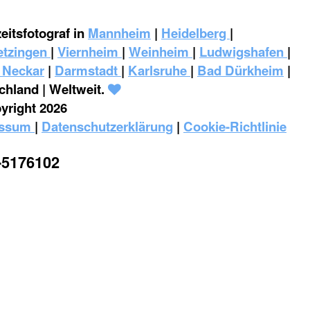
eitsfotograf in
Mannheim
|
Heidelberg
|
tzingen
|
Viernheim
|
Weinheim
|
‎Ludwigshafen
|
 Neckar
|
Darmstadt
|
Karlsruhe
|
Bad Dürkheim
|
chland | Weltweit.
yright 2026
essum
|
Datenschutzerklärung
|
Cookie-Richtlinie
-5176102