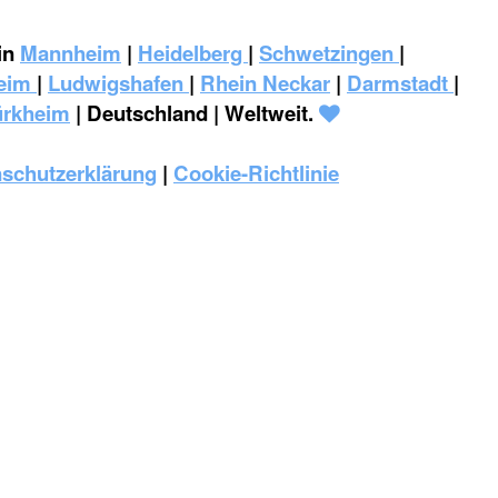
in
Mannheim
|
Heidelberg
|
Schwetzingen
|
eim
|
‎Ludwigshafen
|
Rhein Neckar
|
Darmstadt
|
ürkheim
| Deutschland | Weltweit.
schutzerklärung
|
Cookie-Richtlinie