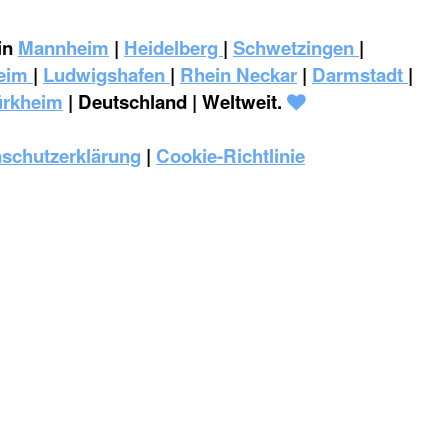
in
Mannheim
|
Heidelberg
|
Schwetzingen
|
eim
|
‎Ludwigshafen
|
Rhein Neckar
|
Darmstadt
|
ürkheim
| Deutschland | Weltweit.
schutzerklärung
|
Cookie-Richtlinie